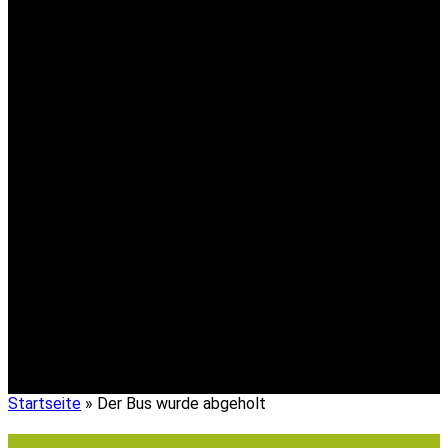
Aktuelles
…vom Verein emil in Winklarn
Startseite
»
Der Bus wurde abgeholt